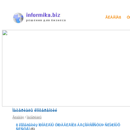
ÃËÀÂÍÀß
Ó
Ìàòåðèàëû êîíôåðåíöèé
Ãëàâíàÿ
/
Ìàòåðèàëû
8 êîíôåðåíöèÿ ÏÐÎÁËÅÌÛ ÓÏÐÀÂËÅÍÈß ÁÅÇÎÏÀÑÍÎÑÒÜÞ ÑËÎÆÍÛÕ
ÑÈÑÒÅÌ
(6)