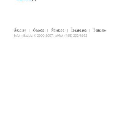
Ãëàâíàÿ
|
Óñëóãè
|
Ñåìèíàðû
|
Ìàòåðèàëû
|
Î êîìïàíèè
Informika.biz © 2000-2007. tel/fax (495) 232-6992