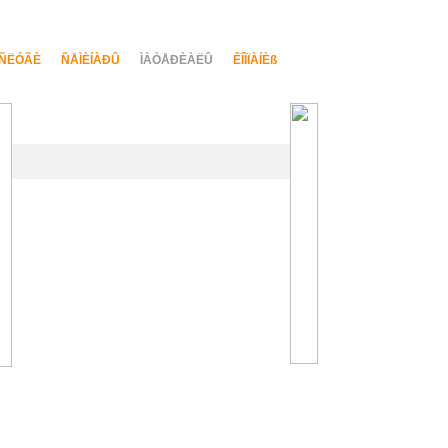
ÑËÓÃÈ
ÑÅÌÈÍÀÐÛ
ÌÀÒÅÐÈÀËÛ
ÊÎÌÏÀÍÈß